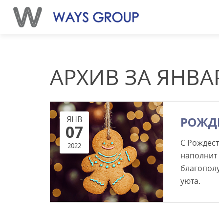
АРХИВ ЗА ЯНВАР
ЯНВ
РОЖДЕ
07
С Рождес
2022
наполнит 
благополу
уюта.